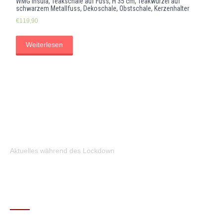
WMG Insula, Teakschale auf Fuss, H 35 cm, Teakwurzel auf
schwarzem Metallfuss, Dekoschale, Obstschale, Kerzenhalter
€
119,90
Weiterlesen
Aktuelles während des Lockdown
KONTAKT