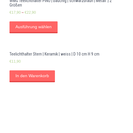
WMG Teelichthalter PINO | bauchig | schwarzbraun | Metall .| 2
Größen
€
17,90
–
€
22,90
Ausführung wählen
Teelichthalter Stern | Keramik | weiss | D 10 cm H 9 cm
€
11,90
In den Warenkorb