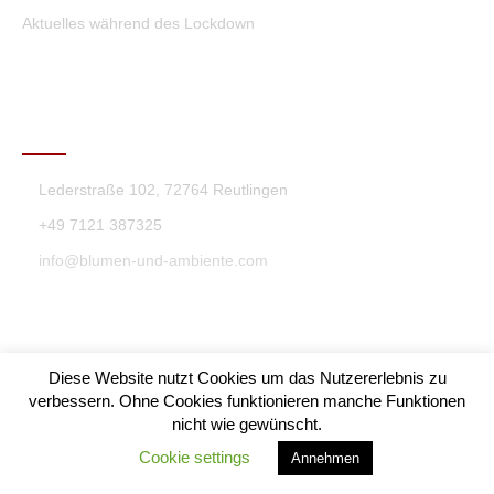
Aktuelles während des Lockdown
KONTAKT
Lederstraße 102, 72764 Reutlingen
+49 7121 387325
info@blumen-und-ambiente.com
Diese Website nutzt Cookies um das Nutzererlebnis zu
verbessern. Ohne Cookies funktionieren manche Funktionen
nicht wie gewünscht.
Blumen & Ambiente Theme By SKT Themes
Cookie settings
Annehmen