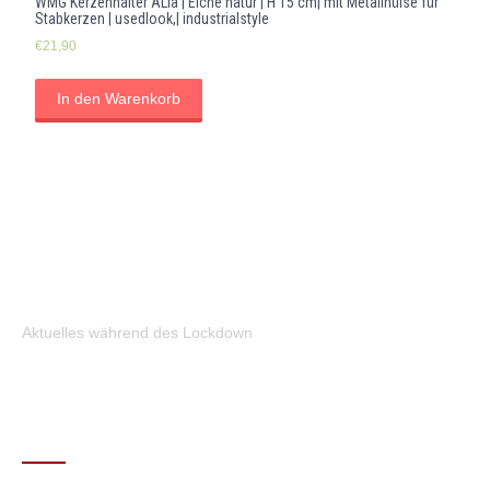
WMG Kerzenhalter ALia | Eiche natur | H 15 cm| mit Metallhülse für
Stabkerzen | usedlook,| industrialstyle
€
21,90
In den Warenkorb
Aktuelles während des Lockdown
KONTAKT