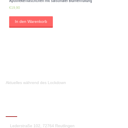
Apothekerfläschchen mit saisonaler Blumenfüllung
€
19,90
In den Warenkorb
Aktuelles während des Lockdown
KONTAKT
Lederstraße 102, 72764 Reutlingen