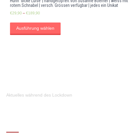
Huhn ‘dicke Luise’ | handgetöpfert von Susanne Boerner | weiss mit
rotem Schnabel | versch. Grössen verfügbar | jedes ein Unikat
€
29,90
–
€
189,90
Ausführung wählen
Aktuelles während des Lockdown
KONTAKT