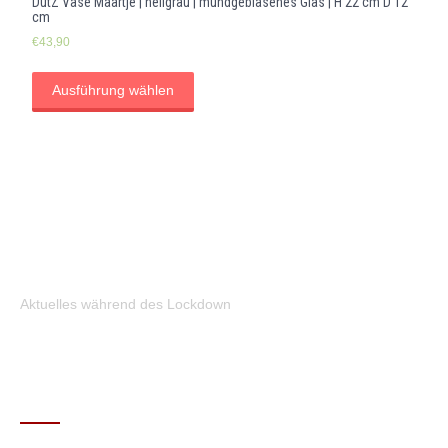
DutZ Vase Maartje | hellgrau | mundgeblasenes Glas | H 22 cm D 12
cm
€
43,90
Ausführung wählen
Aktuelles während des Lockdown
KONTAKT