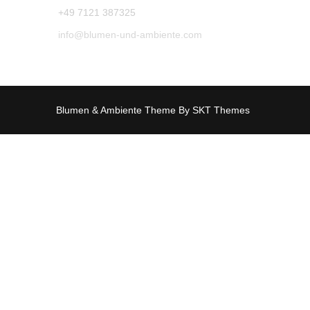
+49 7121 387325
info@blumen-und-ambiente.com
Blumen & Ambiente Theme By SKT Themes