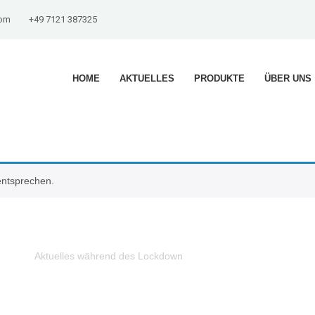
com
+49 7121 387325
HOME
AKTUELLES
PRODUKTE
ÜBER UNS
entsprechen.
Aktuelles während des Lockdown