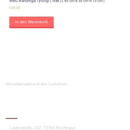
WMG Wandregal Tystrup | Teak | L 60 cm B 30 cm H 15 cm |
€
69,90
In den Warenkorb
Aktuelles während des Lockdown
KONTAKT
Lederstraße 102, 72764 Reutlingen