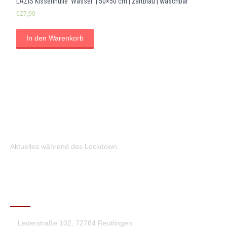
LAZIS Kissenhülle ‘Wasser’ | 50×50 cm | zartblau | waschbar
€
27,90
In den Warenkorb
Aktuelles während des Lockdown
KONTAKT
Lederstraße 102, 72764 Reutlingen