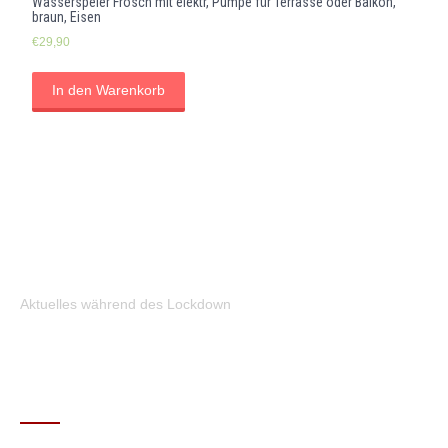
Wasserspeier Frosch mit elektr, Pumpe für Terrasse oder Balkon,
braun, Eisen
€
29,90
In den Warenkorb
Aktuelles während des Lockdown
KONTAKT