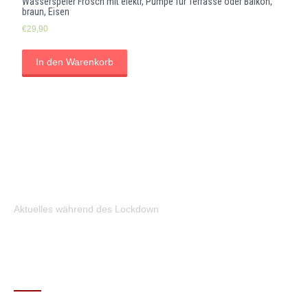
Wasserspeier Frosch mit elektr, Pumpe für Terrasse oder Balkon,
braun, Eisen
€
29,90
In den Warenkorb
Aktuelles während des Lockdown
KONTAKT