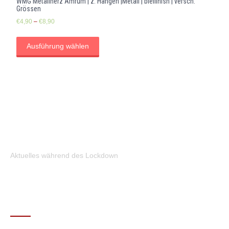
WMG Metallherz Amrum | z. Hängen |Metall | bleifinish | versch.
Grössen
€
4,90
–
€
8,90
Ausführung wählen
Aktuelles während des Lockdown
KONTAKT