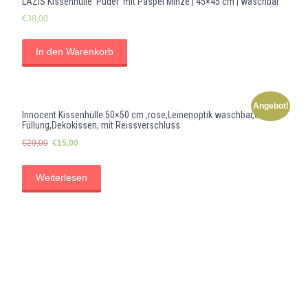
LAZIS Kissenhülle ‘Puder’ mit Paspel Minze | 45×45 cm | waschbar
€
38,00
In den Warenkorb
Angebot!
Innocent Kissenhülle 50×50 cm ,rose,Leinenoptik waschbar,ohne
Füllung,Dekokissen, mit Reissverschluss
Ursprünglicher
Aktueller
€
29,00
€
15,00
Preis
Preis
war:
ist:
Weiterlesen
€29,00
€15,00.