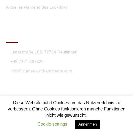
Aktuelles während des Lockdown
KONTAKT
Lederstraße 102, 72764 Reutlingen
+49 7121 387325
info@blumen-und-ambiente.com
Diese Website nutzt Cookies um das Nutzererlebnis zu
verbessern. Ohne Cookies funktionieren manche Funktionen
nicht wie gewünscht.
Blumen & Ambiente Theme By SKT Themes
Cookie settings
Annehmen