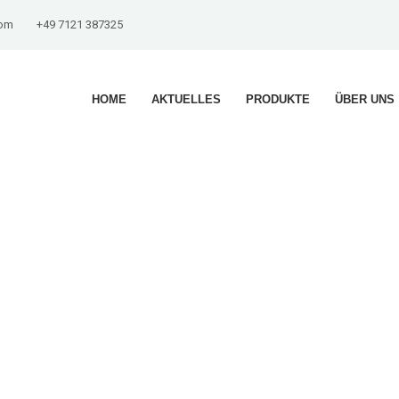
com
+49 7121 387325
HOME
AKTUELLES
PRODUKTE
ÜBER UNS