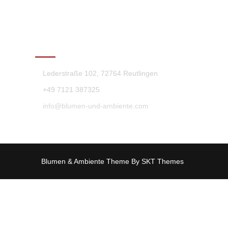
KONTAKT
Lederstraße 102, 72764 Reutlingen
+49 7121 387325
info@blumen-und-ambiente.com
Blumen & Ambiente Theme By SKT Themes