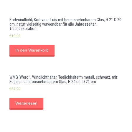
Korbwindlicht, Korbvase Luis mit herausnehmbarem Glas, H 21 D 20
cm, natur, vielseitig verwendbar für alle Jahreszeiten,
Tischdekoration
€
19,90
In den Warenkorb
WMG ‘Werol’, Windlichthalter, Teelichhalterm metall, schwarz, mit
Bügel und herausnehmbarem Glas, H 24 cm D 21 cm
€
37,90
Weiterlesen