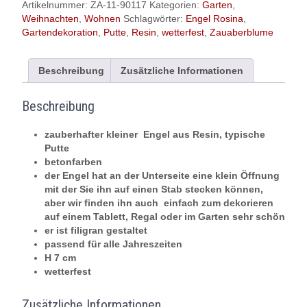
Resin
Artikelnummer:
ZA-11-90117
Kategorien:
Garten
,
|
Weihnachten
,
Wohnen
Schlagwörter:
Engel Rosina
,
betonfarben
Gartendekoration
,
Putte
,
Resin
,
wetterfest
,
Zauaberblume
|
H
7
Beschreibung
Zusätzliche Informationen
cm
|
Beschreibung
zum
Aufstecken
zauberhafter kleiner Engel aus Resin, typische
geeignet
Putte
Menge
betonfarben
der Engel hat an der Unterseite eine klein Öffnung
mit der Sie ihn auf einen Stab stecken können,
aber wir finden ihn auch einfach zum dekorieren
auf einem Tablett, Regal oder im Garten sehr schön
er ist filigran gestaltet
passend für alle Jahreszeiten
H 7 cm
wetterfest
Zusätzliche Informationen