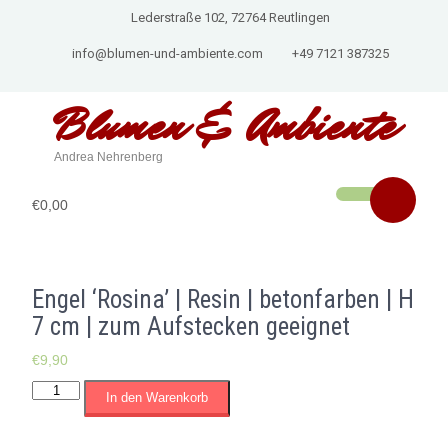
Lederstraße 102, 72764 Reutlingen
info@blumen-und-ambiente.com
+49 7121 387325
Blumen & Ambiente
Andrea Nehrenberg
€0,00
Engel ‘Rosina’ | Resin | betonfarben | H
7 cm | zum Aufstecken geeignet
€
9,90
Engel
In den Warenkorb
'Rosina'
|