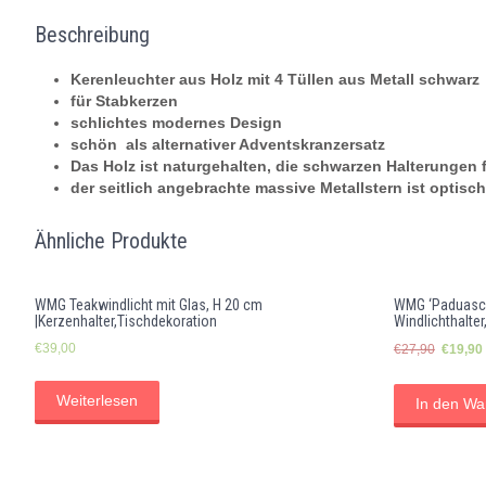
Beschreibung
Kerenleuchter aus Holz mit 4 Tüllen aus Metall schwarz
für Stabkerzen
schlichtes modernes Design
schön als alternativer Adventskranzersatz
Das Holz ist naturgehalten, die schwarzen Halterungen f
der seitlich angebrachte massive Metallstern ist optis
Ähnliche Produkte
WMG Teakwindlicht mit Glas, H 20 cm
WMG ‘Paduasch
|Kerzenhalter,Tischdekoration
Windlichthalte
Ursprün
€
39,00
€
27,90
€
19,90
Preis
war:
Weiterlesen
In den Wa
€27,90