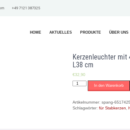
com
+49 7121 387325
HOME
AKTUELLES
PRODUKTE
ÜBER UNS
Kerzenleuchter mit 4
L38 cm
€
32,90
Kerzenleuchter
In den Warenkorb
mit
4
Tüllen
Artikelnummer:
spang-651742
für
Schlagwörter:
für Stabkerzen
,
Stabkerzen
|
Holz,
Metall