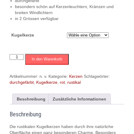
durchgefärbt
besonders schön auf Kerzenleuchtern, Kränzen und
breiten Windlichtern
in 2 Grössen verfügbar
Kugelkerze
Kugelkerze
In den Warenkorb
rustikal,
durchgefärbt,
rot,
Artikelnummer:
n. v.
Kategorie:
Kerzen
Schlagwörter:
versch.
durchgefärbt
,
Kugelkerze
,
rot
,
rustikal
Grössen
Menge
Beschreibung
Zusätzliche Informationen
Beschreibung
Die rustikalen Kugelkerzen haben durch ihre natürliche
Oberfläche einen ganz besonderen Charme. Besonders