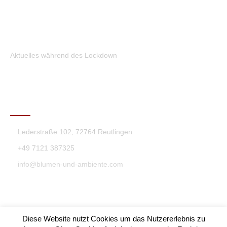
Aktuelles während des Lockdown
KONTAKT
Lederstraße 102, 72764 Reutlingen
+49 7121 387325
info@blumen-und-ambiente.com
Diese Website nutzt Cookies um das Nutzererlebnis zu