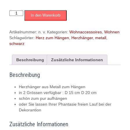
Metallherz
In den Warenkorb
zum
Hängen
|
Artikelnummer:
n. v.
Kategorien:
Wohnaccessoires
,
Wohnen
schwarz
Schlagwörter:
Herz zum Hängen
,
Herzhänger
,
metall
,
|
schwarz
offen
|
2
Beschreibung
Zusätzliche Informationen
Grössen
verfügbar
Beschreibung
Menge
Herzhänger aus Metall zum Hängen
in 2 Grössen verfügbar : D 15 cm D 20 cm
schön zum pur aufhängen
oder Sie lassen Ihrer Phantasie freien Lauf bei der
Dekorantion
Zusätzliche Informationen