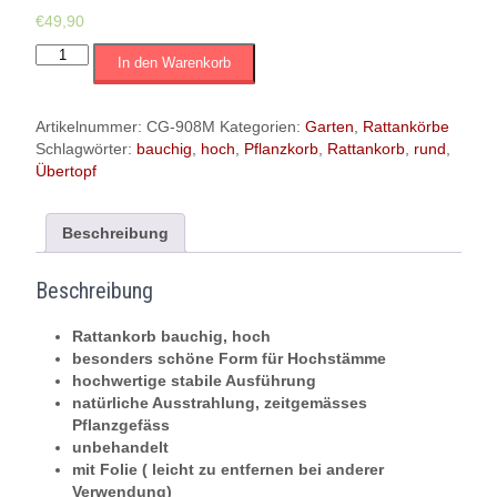
€
49,90
Rattankorb
In den Warenkorb
hoch
|
bauchig
Artikelnummer:
CG-908M
Kategorien:
Garten
,
Rattankörbe
|
Schlagwörter:
bauchig
,
hoch
,
Pflanzkorb
,
Rattankorb
,
rund
,
besonders
Übertopf
schöne
Form
|
Beschreibung
H
38
Beschreibung
cm
D
Rattankorb bauchig, hoch
28
besonders schöne Form für Hochstämme
cm
hochwertige stabile Ausführung
|Pflanzkorb
natürliche Ausstrahlung, zeitgemässes
|
Pflanzgefäss
Überofp
unbehandelt
|
mit Folie ( leicht zu entfernen bei anderer
Aufbeahrung
Verwendung)