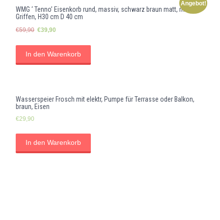
Angebot!
WMG ‘ Tenno’ Eisenkorb rund, massiv, schwarz braun matt, mit
Griffen, H30 cm D 40 cm
Ursprünglicher
Aktueller
€
59,90
€
39,90
Preis
Preis
war:
ist:
In den Warenkorb
€59,90
€39,90.
Wasserspeier Frosch mit elektr, Pumpe für Terrasse oder Balkon,
braun, Eisen
€
29,90
In den Warenkorb