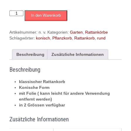
Rattankorb
In den Warenkorb
rund
|klassisch
konische
Artikelnummer:
n. v.
Kategorien:
Garten
,
Rattankörbe
Form
Schlagwörter:
konisch
,
Pflanzkorb
,
Rattankorb
,
rund
|
versch.
Grössen
Beschreibung
Zusätzliche Informationen
Menge
Beschreibung
klassischer Rattankorb
Konische Form
mit Folie ( kann leicht für andere Verwendung
entfernt werden)
in 2 Grössen verfügbar
Zusätzliche Informationen