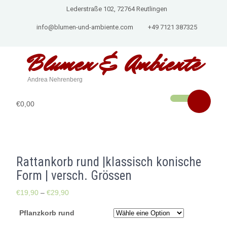
Lederstraße 102, 72764 Reutlingen
info@blumen-und-ambiente.com
+49 7121 387325
Blumen & Ambiente
Andrea Nehrenberg
€0,00
Rattankorb rund |klassisch konische
Form | versch. Grössen
€
19,90
–
€
29,90
Pflanzkorb rund