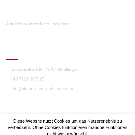
Aktuelles während des Lockdown
KONTAKT
Lederstraße 102, 72764 Reutlingen
+49 7121 387325
info@blumen-und-ambiente.com
Diese Website nutzt Cookies um das Nutzererlebnis zu
verbessern. Ohne Cookies funktionieren manche Funktionen
nicht wie gewünscht.