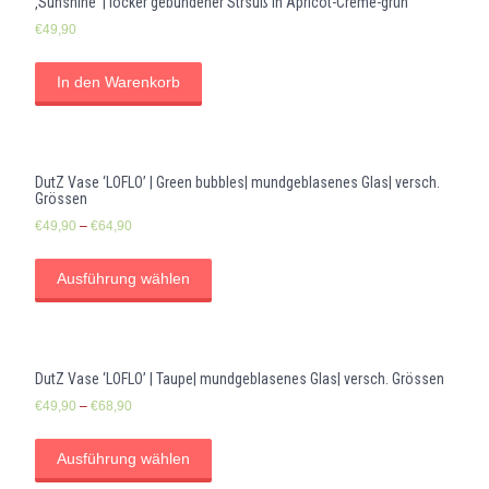
‚Sunshine‘ | locker gebundener Strsuß in Apricot-Creme-grün
€
49,90
In den Warenkorb
DutZ Vase ‘LOFLO’ | Green bubbles| mundgeblasenes Glas| versch.
Grössen
€
49,90
–
€
64,90
Ausführung wählen
DutZ Vase ‘LOFLO’ | Taupe| mundgeblasenes Glas| versch. Grössen
€
49,90
–
€
68,90
Ausführung wählen