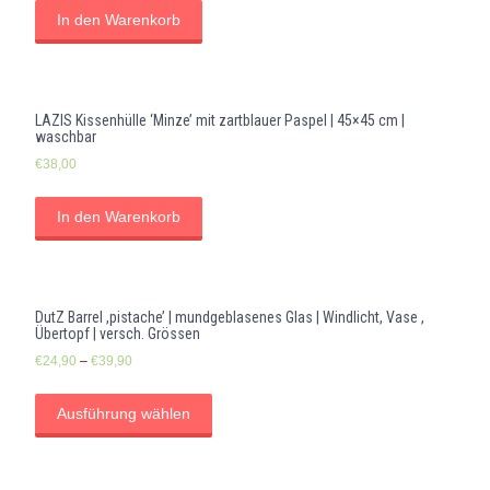
In den Warenkorb
LAZIS Kissenhülle ‘Minze’ mit zartblauer Paspel | 45×45 cm |
waschbar
€
38,00
In den Warenkorb
DutZ Barrel ,pistache’ | mundgeblasenes Glas | Windlicht, Vase ,
Übertopf | versch. Grössen
€
24,90
–
€
39,90
Ausführung wählen