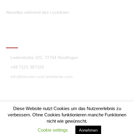
Aktuelles während des Lockdown
KONTAKT
Lederstraße 102, 72764 Reutlingen
+49 7121 387325
info@blumen-und-ambiente.com
Diese Website nutzt Cookies um das Nutzererlebnis zu
verbessern. Ohne Cookies funktionieren manche Funktionen
nicht wie gewünscht.
Blumen & Ambiente Theme By SKT Themes
Cookie settings
Annehmen