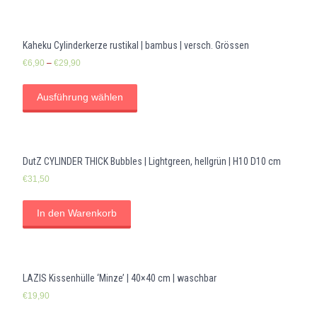
Kaheku Cylinderkerze rustikal | bambus | versch. Grössen
€
6,90
–
€
29,90
Ausführung wählen
DutZ CYLINDER THICK Bubbles | Lightgreen, hellgrün | H10 D10 cm
€
31,50
In den Warenkorb
LAZIS Kissenhülle ‘Minze’ | 40×40 cm | waschbar
€
19,90