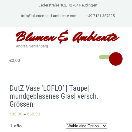
Lederstraße 102, 72764 Reutlingen
info@blumen-und-ambiente.com
+49 7121 387325
Blumen & Ambiente
Andrea Nehrenberg
€0,00
DutZ Vase ‘LOFLO’ | Taupe|
mundgeblasenes Glas| versch.
Grössen
€
49,90
–
€
68,90
Loflo