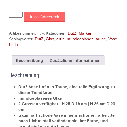
DutZ
In den Warenkorb
Vase
'LOFLO'
|
Artikelnummer:
n. v.
Kategorien:
DutZ
,
Marken
Taupe|
Schlagwörter:
DutZ
,
Glas
,
grün
,
mundgeblasen
,
taupe
,
Vase
mundgeblasenes
Loflo
Glas|
versch.
Grössen
Beschreibung
Zusätzliche Informationen
Menge
Beschreibung
DutZ Vase Loflo in Taupe, eine tolle Ergänzung zu
dieser Trendfarbe
mundgeblasenes Glas
2 Grössen verfügbar : H 25 D 19 cm | H 36 cm D 23
cm
traumhaft schöne Vase in sehr schöner Farbe . Je
nach Lichteinfall verändert sie ihre Farbe, und
macht einfach gute Laune.