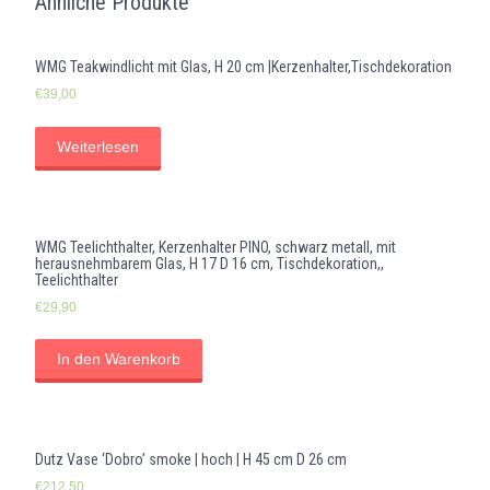
Ähnliche Produkte
WMG Teakwindlicht mit Glas, H 20 cm |Kerzenhalter,Tischdekoration
€
39,00
Weiterlesen
WMG Teelichthalter, Kerzenhalter PINO, schwarz metall, mit
herausnehmbarem Glas, H 17 D 16 cm, Tischdekoration,,
Teelichthalter
€
29,90
In den Warenkorb
Dutz Vase ‘Dobro’ smoke | hoch | H 45 cm D 26 cm
€
212,50