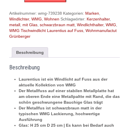
Tischwindlicht
'Laurentius'
auf
Artikelnummer:
wmg-739238
Kategorien:
Marken
,
Fuss,
Windlichter
,
WMG
,
Wohnen
Schlagwörter:
Kerzenhalter
,
H
metall
,
mit Glas
,
schwarzbraun matt
,
Windlichthalter
,
WMG
,
70
WMG Tischwindlicht Laurentius auf Fuss
,
Wohnmanufactut
cm,
Grünberger
Metall
mit
bauchigem
Beschreibung
Glas,
schwarzbraun
Beschreibung
matt
Menge
Laurentius ist ein Windlicht auf Fuss aus der
aktuelle Kollektion von WMG
Der Metallfuss auf einer stabilen Metallplatte hat
am oberen Ende eine Metallpaltte mit Rand, die das
schön geschwungene Bauchige Glas trägt
Der Metallfus ist schwarzbraun matt in der
typischen WMG Lackierung, hochwertige
Ausführung
Glas: H 25 cm D 25 cm | Es kann bei Bedarf auch