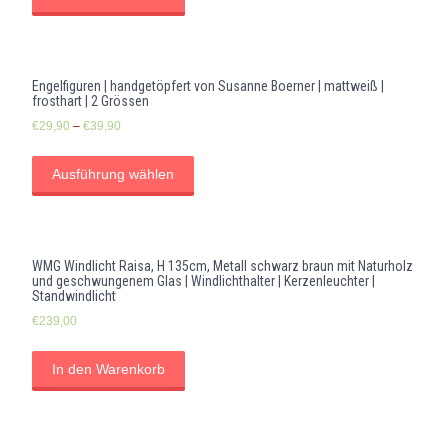
Engelfiguren | handgetöpfert von Susanne Boerner | mattweiß |
frosthart | 2 Grössen
€
29,90
–
€
39,90
Ausführung wählen
WMG Windlicht Raisa, H 135cm, Metall schwarz braun mit Naturholz
und geschwungenem Glas | Windlichthalter | Kerzenleuchter |
Standwindlicht
€
239,00
In den Warenkorb