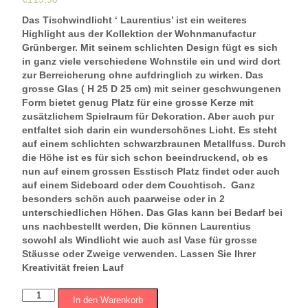
Das Tischwindlicht ‘ Laurentius’ ist ein weiteres
Highlight aus der Kollektion der Wohnmanufactur
Grünberger. Mit seinem schlichten Design fügt es sich
in ganz viele verschiedene Wohnstile ein und wird dort
zur Berreicherung ohne aufdringlich zu wirken. Das
grosse Glas ( H 25 D 25 cm) mit seiner geschwungenen
Form bietet genug Platz für eine grosse Kerze mit
zusätzlichem Spielraum für Dekoration. Aber auch pur
entfaltet sich darin ein wunderschönes Licht. Es steht
auf einem schlichten schwarzbraunen Metallfuss. Durch
die Höhe ist es für sich schon beeindruckend, ob es
nun auf einem grossen Esstisch Platz findet oder auch
auf einem Sideboard oder dem Couchtisch. Ganz
besonders schön auch paarweise oder in 2
unterschiedlichen Höhen. Das Glas kann bei Bedarf bei
uns nachbestellt werden, Die können Laurentius
sowohl als Windlicht wie auch asl Vase für grosse
Stäusse oder Zweige verwenden. Lassen Sie Ihrer
Kreativität freien Lauf
WMG
In den Warenkorb