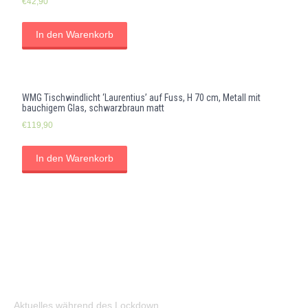
€
42,90
In den Warenkorb
WMG Tischwindlicht ‘Laurentius’ auf Fuss, H 70 cm, Metall mit
bauchigem Glas, schwarzbraun matt
€
119,90
In den Warenkorb
Aktuelles während des Lockdown