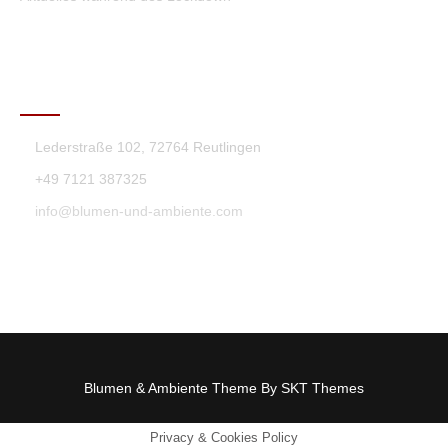
KONTAKT
Lederstraße 102, 72764 Reutlingen
+49 7121 387325
info@blumen-und-ambiente.com
Blumen & Ambiente Theme By SKT Themes
Privacy & Cookies Policy