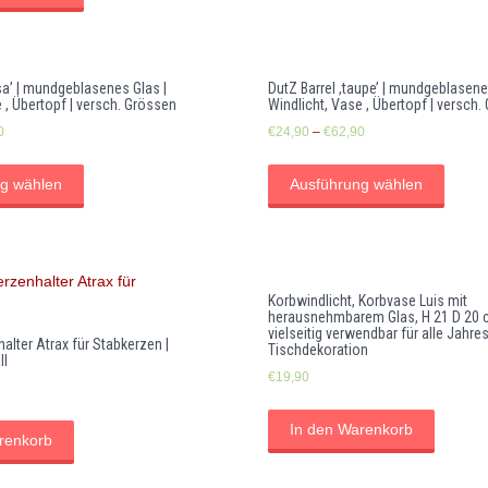
sa’ | mundgeblasenes Glas |
DutZ Barrel ,taupe’ | mundgeblasene
 , Übertopf | versch. Grössen
Windlicht, Vase , Übertopf | versch.
0
€
24,90
–
€
62,90
g wählen
Ausführung wählen
Korbwindlicht, Korbvase Luis mit
herausnehmbarem Glas, H 21 D 20 c
vielseitig verwendbar für alle Jahre
alter Atrax für Stabkerzen |
Tischdekoration
ll
€
19,90
In den Warenkorb
renkorb