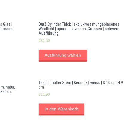
s Glas |
DutZ Cylinder Thick | excluxives mungeblasenes
 Grössen
Windlicht | apricot | 2 versch. Grössen | schwere
Ausführung
€
31,50
Ausführung wählen
Teelichthalter Stern | Keramik | weiss | D 10 cm H 9
m, natur,
cm
szeiten,
€
11,90
In den Warenkorb