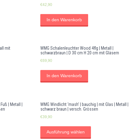
€
42,90
In den Warenkorb
ll mit
WMG Schalenleuchter Wood 4flg | Metall |
schwarzbraun | D 30 cm H 20 cm mit Gläsern
€
69,90
In den Warenkorb
uß | Metall |
WMG Windlicht ‘mash’ | bauchig | mit Glas | Metall |
ßen
schwarz braun | versch. Grössen
€
39,90
Ausführung wählen