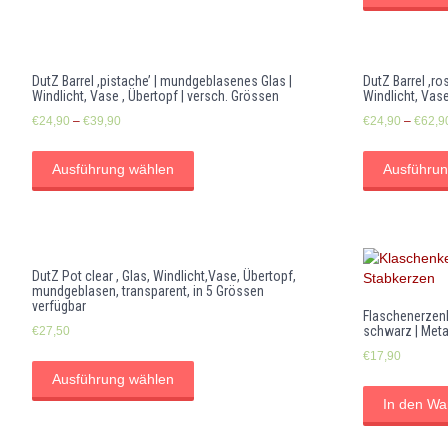
DutZ Barrel ,pistache’ | mundgeblasenes Glas |
DutZ Barrel ,ro
Windlicht, Vase , Übertopf | versch. Grössen
Windlicht, Vase
€
24,90
–
€
39,90
€
24,90
–
€
62,9
Ausführung wählen
Ausführun
DutZ Pot clear , Glas, Windlicht,Vase, Übertopf,
mundgeblasen, transparent, in 5 Grössen
verfügbar
Flaschenerzenh
schwarz | Meta
€
27,50
€
17,90
Ausführung wählen
In den Wa