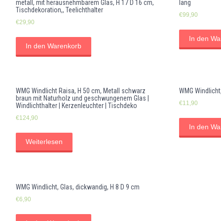
metall, mit herausnehmbarem Glas, H 17 D 16 cm,
lang
Tischdekoration,, Teelichthalter
€
99,90
€
29,90
In den Wa
In den Warenkorb
WMG Windlicht Raisa, H 50 cm, Metall schwarz
WMG Windlicht,
braun mit Naturholz und geschwungenem Glas |
€
11,90
Windlichthalter | Kerzenleuchter | Tischdeko
€
124,90
In den Wa
Weiterlesen
WMG Windlicht, Glas, dickwandig, H 8 D 9 cm
€
6,90