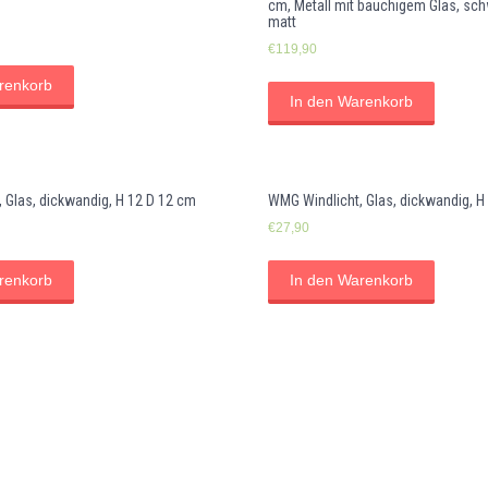
cm, Metall mit bauchigem Glas, sc
matt
€
119,90
renkorb
In den Warenkorb
 Glas, dickwandig, H 12 D 12 cm
WMG Windlicht, Glas, dickwandig, H
€
27,90
renkorb
In den Warenkorb