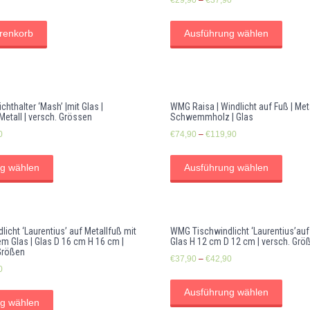
renkorb
Ausführung wählen
hthalter ‘Mash’ |mit Glas |
WMG Raisa | Windlicht auf Fuß | Meta
Metall | versch. Grössen
Schwemmholz | Glas
0
€
74,90
–
€
119,90
g wählen
Ausführung wählen
icht ‘Laurentius’ auf Metallfuß mit
WMG Tischwindlicht ‘Laurentius’auf F
 Glas | Glas D 16 cm H 16 cm |
Glas H 12 cm D 12 cm | versch. Grö
Größen
€
37,90
–
€
42,90
0
Ausführung wählen
g wählen