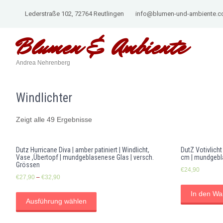
Lederstraße 102, 72764 Reutlingen
info@blumen-und-ambiente.
Blumen &
Ambiente
Andrea Nehrenberg
Windlichter
Zeigt alle 49 Ergebnisse
Dutz Hurricane Diva | amber patiniert | Windlicht,
DutZ Votivlicht
Vase ,Übertopf | mundgeblasenese Glas | versch.
cm | mundgebl
Grössen
€
24,90
€
27,90
–
€
32,90
In den Wa
Ausführung wählen