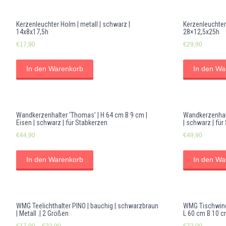
Kerzenleuchter Holm | metall | schwarz |
Kerzenleuchter 
14x8x17,5h
28×12,5x25h
€
17,90
€
29,90
In den Warenkorb
In den Wa
Wandkerzenhalter ‘Thomas’ | H 64 cm B 9 cm |
Wandkerzenhalt
Eisen | schwarz | für Stabkerzen
| schwarz | für
€
44,90
€
49,90
In den Warenkorb
In den Wa
WMG Teelichthalter PINO | bauchig | schwarzbraun
WMG Tischwindl
| Metall .| 2 Größen
L 60 cm B 10 c
€
17,90
–
€
22,90
€
72,00