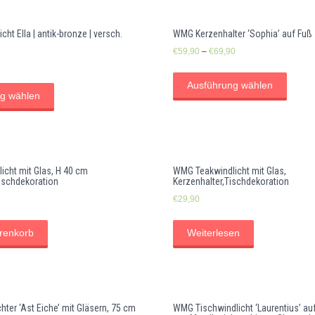
ht Ella | antik-bronze | versch.
WMG Kerzenhalter ‘Sophia’ auf Fuß
€
59,90
–
€
69,90
Ausführung wählen
g wählen
cht mit Glas, H 40 cm
WMG Teakwindlicht mit Glas,
Tischdekoration
Kerzenhalter,Tischdekoration
€
29,90
renkorb
Weiterlesen
ter ‘Ast Eiche’ mit Gläsern, 75 cm
WMG Tischwindlicht ‘Laurentius’ auf