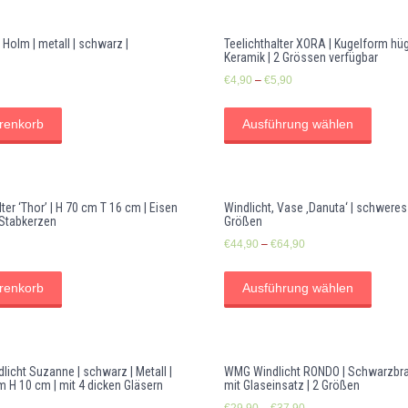
Holm | metall | schwarz |
Teelichthalter XORA | Kugelform hüge
Keramik | 2 Grössen verfügbar
€
4,90
–
€
5,90
renkorb
Ausführung wählen
er ‘Thor’ | H 70 cm T 16 cm | Eisen
Windlicht, Vase ‚Danuta‘ | schweres
 Stabkerzen
Größen
€
44,90
–
€
64,90
renkorb
Ausführung wählen
icht Suzanne | schwarz | Metall |
WMG Windlicht RONDO | Schwarzbraun
m H 10 cm | mit 4 dicken Gläsern
mit Glaseinsatz | 2 Größen
€
29,90
–
€
37,90