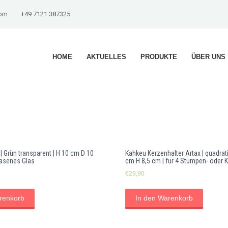
com
+49 7121 387325
HOME
AKTUELLES
PRODUKTE
ÜBER UNS
 | Grün transparent | H 10 cm D 10
Kahkeu Kerzenhalter Artax | quadrat
asenes Glas
cm H 8,5 cm | für 4 Stumpen- oder 
€
29,90
renkorb
In den Warenkorb