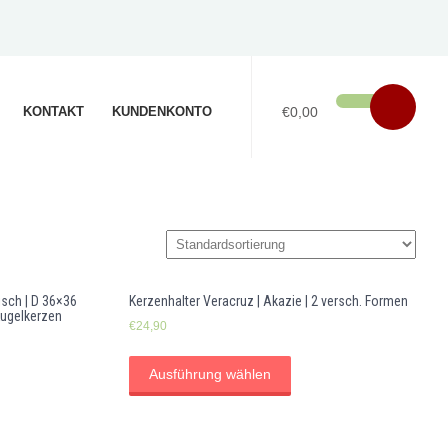
KONTAKT
KUNDENKONTO
€0,00
isch | D 36×36
Kerzenhalter Veracruz | Akazie | 2 versch. Formen
Kugelkerzen
€
24,90
Ausführung wählen