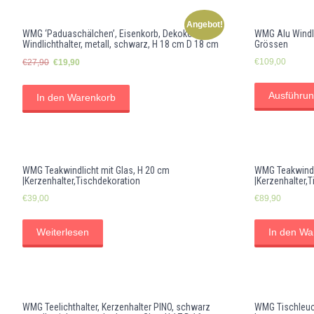
Angebot!
WMG ‘Paduaschälchen’, Eisenkorb, Dekokorb,
WMG Alu Windlic
Windlichthalter, metall, schwarz, H 18 cm D 18 cm
Grössen
Ursprünglicher
Aktueller
€
109,00
€
27,90
€
19,90
Preis
Preis
war:
ist:
Ausführun
In den Warenkorb
€27,90
€19,90.
WMG Teakwindlicht mit Glas, H 20 cm
WMG Teakwindli
|Kerzenhalter,Tischdekoration
|Kerzenhalter,
€
39,00
€
89,90
Weiterlesen
In den Wa
WMG Teelichthalter, Kerzenhalter PINO, schwarz
WMG Tischleuch