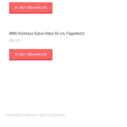
war:
ist:
In den Warenkorb
€49,90
€34,90.
WMG Holzhase Ruben Natur 50 cm, Pappelholz
€
89,90
In den Warenkorb
Aktuelles während des Lockdown