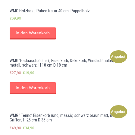
WMG Holzhase Ruben Natur 40 cm, Pappelholz
€
69,90
In den Warenkorb
Angebot!
WMG ‘Paduaschälchen’, Eisenkorb, Dekokorb, Windlichthalter,
metall, schwarz, H 18 cm D 18 cm
Ursprünglicher
Aktueller
€
27,90
€
19,90
Preis
Preis
war:
ist:
In den Warenkorb
€27,90
€19,90.
Angebot!
WMG ‘ Tenno’ Eisenkorb rund, massiv, schwarz braun matt, mit
Griffen, H 25 cm D 35 cm
Ursprünglicher
Aktueller
€
49,90
€
34,90
Preis
Preis