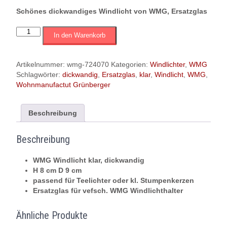
Schönes dickwandiges Windlicht von WMG, Ersatzglas
WMG
In den Warenkorb
Windlicht,
Glas,
dickwandig,
Artikelnummer:
wmg-724070
Kategorien:
Windlichter
,
WMG
H
Schlagwörter:
dickwandig
,
Ersatzglas
,
klar
,
Windlicht
,
WMG
,
8
Wohnmanufactut Grünberger
D
9
cm
Beschreibung
Menge
Beschreibung
WMG Windlicht klar, dickwandig
H 8 cm D 9 cm
passend für Teelichter oder kl. Stumpenkerzen
Ersatzglas für vefsch. WMG Windlichthalter
Ähnliche Produkte