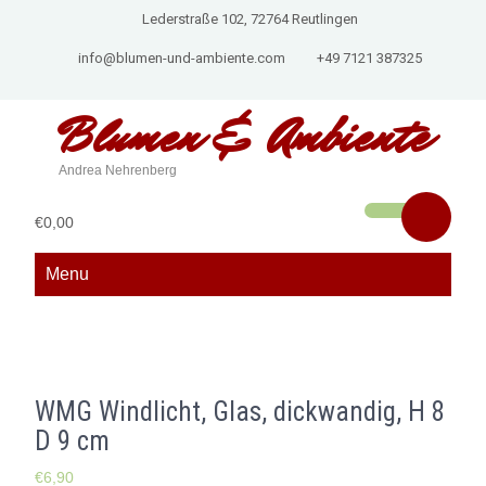
Lederstraße 102, 72764 Reutlingen
info@blumen-und-ambiente.com
+49 7121 387325
Blumen &
Ambiente
Andrea Nehrenberg
€0,00
Menu
WMG Windlicht, Glas, dickwandig, H 8
D 9 cm
€
6,90