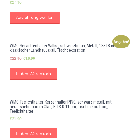
€
27,90
Ausführung wählen
Angebot!
WMG Serviettenhalter Willis , schwarzbraun, Metall, 18×18 cm,
klassischer Landhauusstil, Tischdekoration
Ursprünglicher
Aktueller
€
22,90
€
16,90
Preis
Preis
war:
ist:
In den Warenkorb
€22,90
€16,90.
WMG Teelichthalter, Kerzenhalter PINO, schwarz metall, mit
herausnehmbarem Glas, H 13 D 11 cm, Tischdekoration,,
Teelichthalter
€
21,90
In den Warenkorb