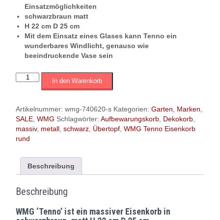
Einsatzmöglichkeiten
schwarzbraun matt
H 22 cm D 25 cm
Mit dem Einsatz eines Glases kann Tenno ein
wunderbares Windlicht, genauso wie
beeindruckende Vase sein
WMG
In den Warenkorb
'
Tenno'
Eisenkorb
Artikelnummer:
wmg-740620-s
Kategorien:
Garten
,
Marken
,
rund,
SALE
,
WMG
Schlagwörter:
Aufbewarungskorb
,
Dekokorb
,
massiv,
massiv
,
metall
,
schwarz
,
Übertopf
,
WMG Tenno Eisenkorb
schwarz
rund
braun
matt,
mit
Beschreibung
Griffen,
H
Beschreibung
22
cm
WMG ‘Tenno’ ist ein massiver Eisenkorb in
D