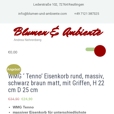
Lederstraße 102, 72764 Reutlingen
info@blumen-und-ambiente.com
+49 7121 387325
Blumen & Ambiente
Andrea Nehrenberg
€0,00
Angebot!
WMG ‘ Tenno’ Eisenkorb rund, massiv,
schwarz braun matt, mit Griffen, H 22
cm D 25 cm
Ursprünglicher
Aktueller
€
34,90
€
24,90
Preis
Preis
WMG Tenno
war:
ist:
massiver Eisenkorb für unterschiedlichste
€34,90
€24,90.