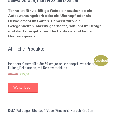
schwarzbraun, matt H 22 cm D 25 cm
25
cm
Tenno ist für vielfältige Weise einseztbar, ob als
Menge
Aufbewahrungskorb oder als Übertopf oder als
Dekoelement im Garten. Er passt für viele
Gelegenheiten. Massiv gearbeitet, schlicht im Design
und der Form gehalten. Der Fantasie sind keine
Grenzen gesetzt.
Ähnliche Produkte
Angebot!
Innocent Kissenhülle 50×50 cm ,rose,Leinenoptik waschbar,ohne
Füllung,Dekokissen, mit Reissverschluss
Ursprünglicher
Aktueller
€
29,00
€
15,00
Preis
Preis
war:
ist:
Weiterlesen
€29,00
€15,00.
DutZ Pot beige | Übertopf, Vase, Windlicht | versch. Größen