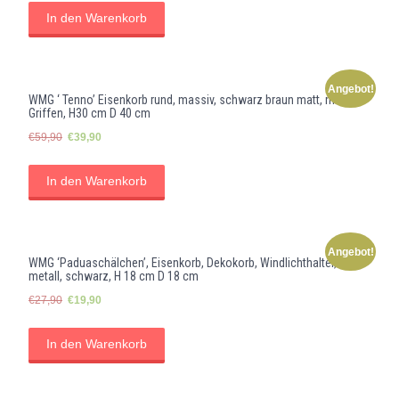
In den Warenkorb
Angebot!
WMG ‘ Tenno’ Eisenkorb rund, massiv, schwarz braun matt, mit
Griffen, H30 cm D 40 cm
Ursprünglicher
Aktueller
€
59,90
€
39,90
Preis
Preis
war:
ist:
In den Warenkorb
€59,90
€39,90.
Angebot!
WMG ‘Paduaschälchen’, Eisenkorb, Dekokorb, Windlichthalter,
metall, schwarz, H 18 cm D 18 cm
Ursprünglicher
Aktueller
€
27,90
€
19,90
Preis
Preis
war:
ist:
In den Warenkorb
€27,90
€19,90.