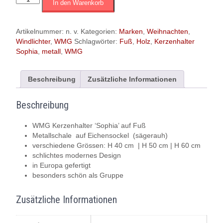
In den Warenkorb
Kerzenhalter
'Sophia'
auf
Artikelnummer:
n. v.
Kategorien:
Marken
,
Weihnachten
,
Fuß
Windlichter
,
WMG
Schlagwörter:
Fuß
,
Holz
,
Kerzenhalter
Menge
Sophia
,
metall
,
WMG
Beschreibung
Zusätzliche Informationen
Beschreibung
WMG Kerzenhalter ‘Sophia’ auf Fuß
Metallschale auf Eichensockel (sägerauh)
verschiedene Grössen: H 40 cm | H 50 cm | H 60 cm
schlichtes modernes Design
in Europa gefertigt
besonders schön als Gruppe
Zusätzliche Informationen