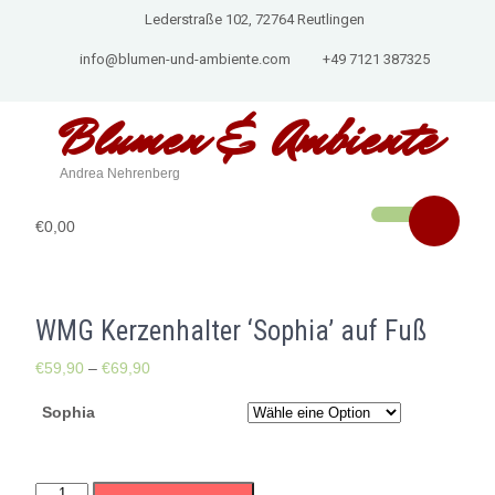
Lederstraße 102, 72764 Reutlingen
info@blumen-und-ambiente.com
+49 7121 387325
Blumen & Ambiente
Andrea Nehrenberg
€0,00
WMG Kerzenhalter ‘Sophia’ auf Fuß
€
59,90
–
€
69,90
Sophia
WMG