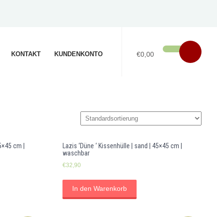
KONTAKT
KUNDENKONTO
€0,00
45×45 cm |
Lazis ‘Düne ‘ Kissenhülle | sand | 45×45 cm |
waschbar
€
32,90
In den Warenkorb