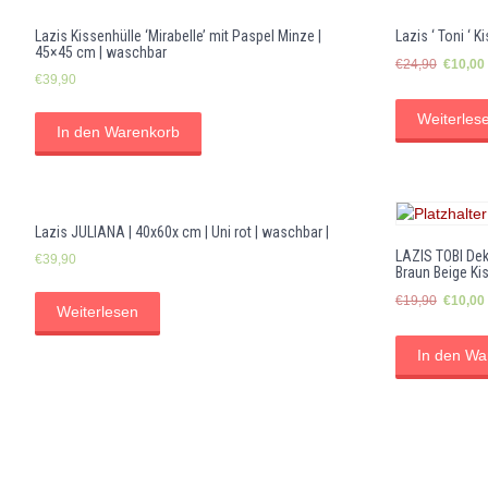
Lazis Kissenhülle ‘Mirabelle’ mit Paspel Minze |
Lazis ‘ Toni ‘ 
45×45 cm | waschbar
Ursprün
€
24,90
€
10,00
€
39,90
Preis
war:
Weiterles
€24,90
In den Warenkorb
Lazis JULIANA | 40x60x cm | Uni rot | waschbar |
LAZIS TOBI Dek
€
39,90
Braun Beige Ki
Ursprün
€
19,90
€
10,00
Weiterlesen
Preis
war:
In den Wa
€19,90