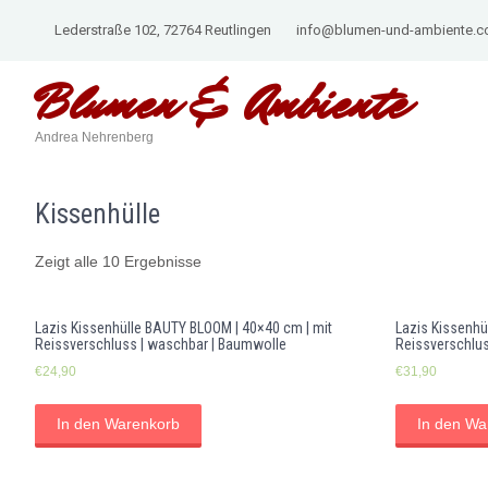
Lederstraße 102, 72764 Reutlingen
info@blumen-und-ambiente.
Blumen &
Ambiente
Andrea Nehrenberg
Kissenhülle
Zeigt alle 10 Ergebnisse
Lazis Kissenhülle BAUTY BLOOM | 40×40 cm | mit
Lazis Kissenhü
Reissverschluss | waschbar | Baumwolle
Reissverschlus
€
24,90
€
31,90
In den Warenkorb
In den Wa