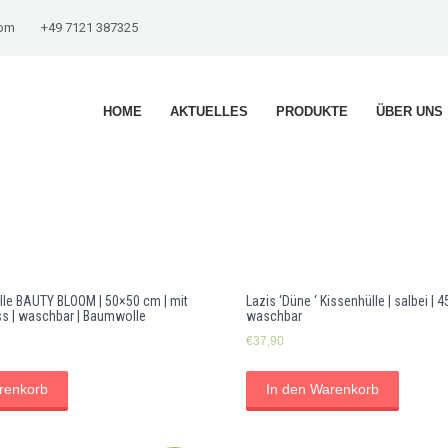
com
+49 7121 387325
HOME
AKTUELLES
PRODUKTE
ÜBER UNS
lle BAUTY BLOOM | 50×50 cm | mit
Lazis ‘Düne ‘ Kissenhülle | salbei | 
s | waschbar | Baumwolle
waschbar
€
37,90
renkorb
In den Warenkorb