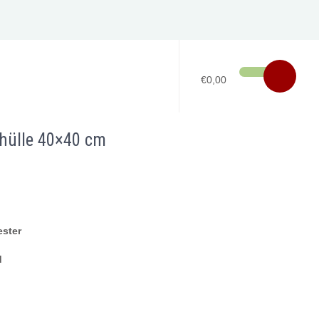
€0,00
nhülle 40×40 cm
ster
d