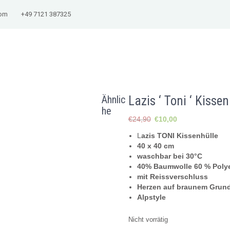
com
+49 7121 387325
Ähnlic
Lazis ‘ Toni ‘ Kisse
he
Ursprünglicher
Aktueller
€
24,90
€
10,00
Preis
Preis
L
azis TONI Kissenhülle
war:
ist:
40 x 40 cm
€24,90
€10,00.
waschbar bei 30°C
40% Baumwolle 60 % Polye
mit Reissverschluss
Herzen auf braunem Grun
Alpstyle
Nicht vorrätig