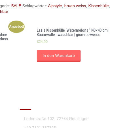
gorie:
SALE
Schlagwörter:
Alpstyle
,
bruan weiss
,
Kissenhülle
,
hbar
Angebot!
Lazis Kissenhülle ‘Watermelons ‘ |40×40 cm |
,ohne
Baumwolle | waschbar | grün-rot-weiss
hluss
€
24,90
In den Warenkorb
KONTAKT
Lederstraße 102, 72764 Reutlingen
+49 7121 387325