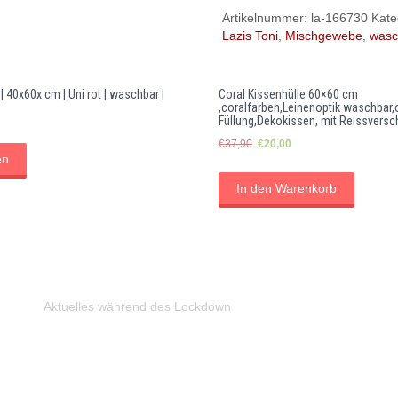
Artikelnummer:
la-166730
Kate
Lazis Toni
,
Mischgewebe
,
wasc
 40x60x cm | Uni rot | waschbar |
Coral Kissenhülle 60×60 cm
,coralfarben,Leinenoptik waschbar
Füllung,Dekokissen, mit Reissversc
Ursprünglicher
Aktueller
€
37,90
€
20,00
en
Preis
Preis
war:
ist:
In den Warenkorb
€37,90
€20,00.
Aktuelles während des Lockdown