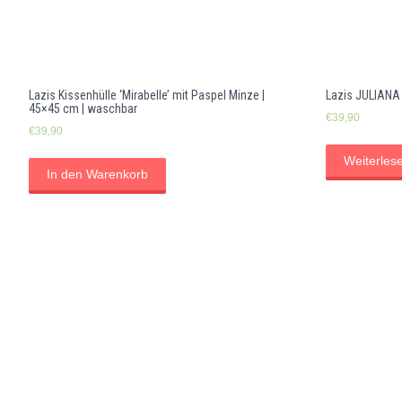
Lazis Kissenhülle ‘Mirabelle’ mit Paspel Minze |
Lazis JULIANA |
45×45 cm | waschbar
€
39,90
€
39,90
Weiterles
In den Warenkorb