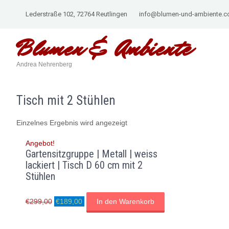
Lederstraße 102, 72764 Reutlingen
info@blumen-und-ambiente.
Blumen & Ambiente
Andrea Nehrenberg
Tisch mit 2 Stühlen
Einzelnes Ergebnis wird angezeigt
Angebot!
Gartensitzgruppe | Metall | weiss
lackiert | Tisch D 60 cm mit 2
Stühlen
Ursprünglicher
Aktueller
€
299,00
€
189,00
In den Warenkorb
Preis
Preis
war:
ist:
€299,00
€189,00.