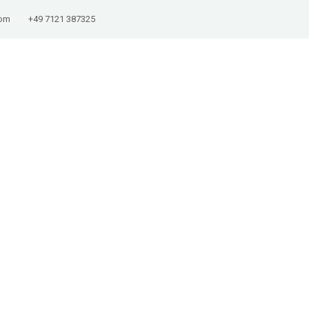
com
+49 7121 387325