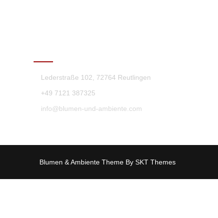
KONTAKT
Lederstraße 102, 72764 Reutlingen
+49 7121 387325
info@blumen-und-ambiente.com
Blumen & Ambiente Theme By SKT Themes