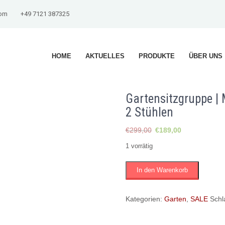
com
+49 7121 387325
HOME
AKTUELLES
PRODUKTE
ÜBER UNS
Gartensitzgruppe | M
2 Stühlen
Ursprünglicher
Aktueller
€
299,00
€
189,00
Preis
Preis
1 vorrätig
war:
ist:
€299,00
€189,00.
Gartensitzgruppe
In den Warenkorb
|
Metall
|
Kategorien:
Garten
,
SALE
Schl
weiss
lackiert