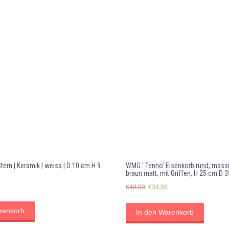
|
Tisch
D
60
cm
mit
2
Stühlen
Menge
Stern | Keramik | weiss | D 10 cm H 9
WMG ‘ Tenno’ Eisenkorb rund, mass
braun matt, mit Griffen, H 25 cm D 
Ursprünglicher
Aktueller
€
49,90
€
34,90
Preis
Preis
war:
ist:
renkorb
In den Warenkorb
€49,90
€34,90.