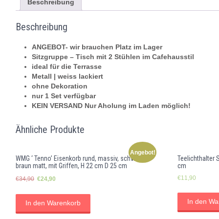
Beschreibung
Beschreibung
ANGEBOT- wir brauchen Platz im Lager
Sitzgruppe – Tisch mit 2 Stühlen im Cafehausstil
ideal für die Terrasse
Metall | weiss lackiert
ohne Dekoration
nur 1 Set verfügbar
KEIN VERSAND Nur Aholung im Laden möglich!
Ähnliche Produkte
Angebot!
WMG ‘ Tenno’ Eisenkorb rund, massiv, schwarz
Teelichthalter 
braun matt, mit Griffen, H 22 cm D 25 cm
cm
Ursprünglicher
Aktueller
€
11,90
€
34,90
€
24,90
Preis
Preis
war:
ist:
In den Wa
In den Warenkorb
€34,90
€24,90.