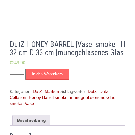
DutZ HONEY BARREL |Vase| smoke | H
32 cm D 33 cm |mundgeblasenes Glas
€
249,90
DutZ
In den Warenkorb
HONEY
BARREL
|Vase|
Kategorien:
DutZ
,
Marken
Schlagwörter:
DutZ
,
DutZ
smoke
Colletion
,
Honey Barrel smoke
,
mundgeblasenens Glas
,
|
smoke
,
Vase
H
32
cm
Beschreibung
D
33