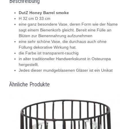
Beschreibung
cm
|mundgeblasenes
DutZ Honey Barrel smoke
Glas
H 32 cm D 33 cm
Menge
eine ganz besondere Vase, deren Form wie der Name
sagt einem Bienenkorb gleicht. Bereit eine Fülle an
Blüten zur Bienennahrung aufzunehmen
eine sehr schöne Vase, die durchaus auch ohne
Füllung dekorative Wirkung hat.
die Farbe ist transparent-rauchig
in alter traditioneller Handwerkskunst in Osteuropa
hergestellt.
Jedes dieser mundgeblasenen Gläser ist ein Unikat
Ähnliche Produkte