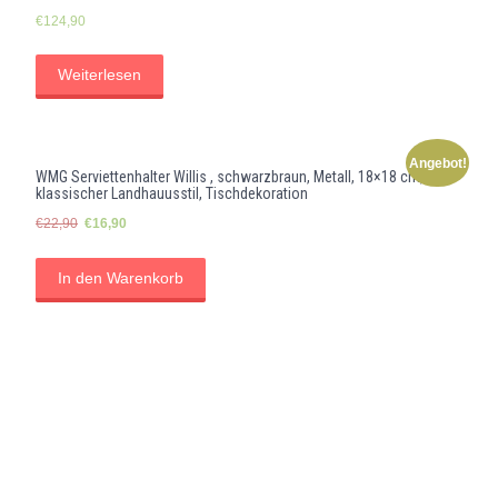
€
124,90
Weiterlesen
Angebot!
WMG Serviettenhalter Willis , schwarzbraun, Metall, 18×18 cm,
klassischer Landhauusstil, Tischdekoration
Ursprünglicher
Aktueller
€
22,90
€
16,90
Preis
Preis
war:
ist:
In den Warenkorb
€22,90
€16,90.