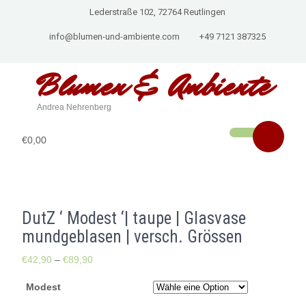
Lederstraße 102, 72764 Reutlingen
info@blumen-und-ambiente.com
+49 7121 387325
Blumen & Ambiente
Andrea Nehrenberg
€0,00
DutZ ‘ Modest ‘| taupe | Glasvase
mundgeblasen | versch. Grössen
€
42,90
–
€
89,90
Modest