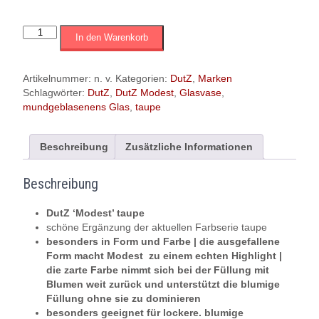
DutZ
In den Warenkorb
'
Modest
'|
Artikelnummer:
n. v.
Kategorien:
DutZ
,
Marken
taupe
Schlagwörter:
DutZ
,
DutZ Modest
,
Glasvase
,
|
mundgeblasenens Glas
,
taupe
Glasvase
mundgeblasen
|
Beschreibung
Zusätzliche Informationen
versch.
Grössen
Beschreibung
Menge
DutZ ‘Modest’ taupe
schöne Ergänzung der aktuellen Farbserie taupe
besonders in Form und Farbe | die ausgefallene
Form macht Modest zu einem echten Highlight |
die zarte Farbe nimmt sich bei der Füllung mit
Blumen weit zurück und unterstützt die blumige
Füllung ohne sie zu dominieren
besonders geeignet für lockere. blumige