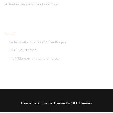
Aktuelles während des Lockdown
KONTAKT
Lederstraße 102, 72764 Reutlingen
+49 7121 387325
info@blumen-und-ambiente.com
Blumen & Ambiente Theme By SKT Themes