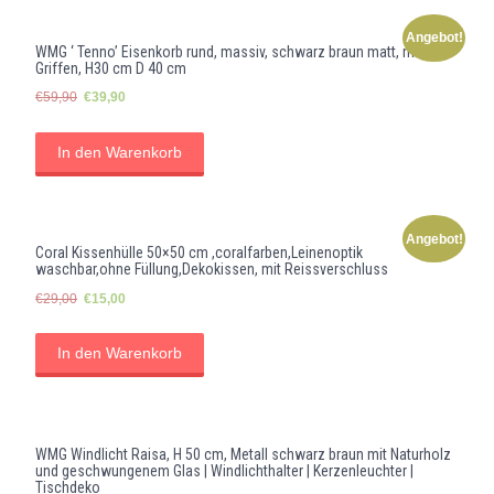
Angebot!
WMG ‘ Tenno’ Eisenkorb rund, massiv, schwarz braun matt, mit
Griffen, H30 cm D 40 cm
Ursprünglicher
Aktueller
€
59,90
€
39,90
Preis
Preis
war:
ist:
In den Warenkorb
€59,90
€39,90.
Angebot!
Coral Kissenhülle 50×50 cm ,coralfarben,Leinenoptik
waschbar,ohne Füllung,Dekokissen, mit Reissverschluss
Ursprünglicher
Aktueller
€
29,00
€
15,00
Preis
Preis
war:
ist:
In den Warenkorb
€29,00
€15,00.
WMG Windlicht Raisa, H 50 cm, Metall schwarz braun mit Naturholz
und geschwungenem Glas | Windlichthalter | Kerzenleuchter |
Tischdeko