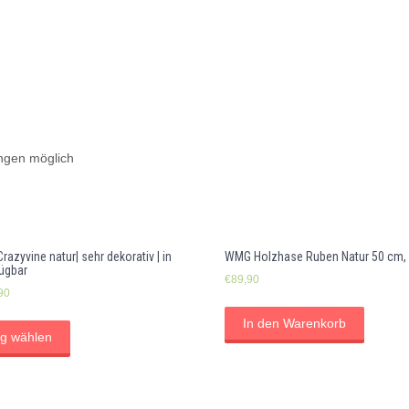
Blüten
Menge
ngen möglich
Crazyvine natur| sehr dekorativ | in
WMG Holzhase Ruben Natur 50 cm,
ügbar
€
89,90
90
In den Warenkorb
g wählen