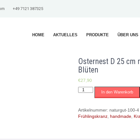
com
+49 7121 387325
HOME
AKTUELLES
PRODUKTE
ÜBER UNS
Osternest D 25 cm m
Blüten
€
27,90
Osternest
In den Warenkorb
D
25
cm
Artikelnummer:
naturgut-100-4
mit
Frühlingskranz
,
handmade
,
Kr
Zweigen,Federn,
Grün
und
künstl.