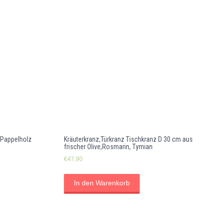
 Pappelholz
Kräuterkranz,Türkranz Tischkranz D 30 cm aus
frischer Olive,Rosmarin, Tymian
€
47,90
In den Warenkorb