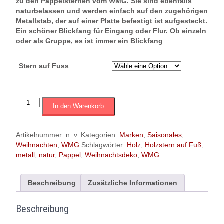
zu den Pappelsternen vom WMG. Sie sind ebenfalls
naturbelassen und werden einfach auf den zugehörigen
Metallstab, der auf einer Platte befestigt ist aufgesteckt.
Ein schöner Blickfang für Eingang oder Flur. Ob einzeln
oder als Gruppe, es ist immer ein Blickfang
Stern auf Fuss
WMG
In den Warenkorb
Stern
auf
Fuß
Artikelnummer:
n. v.
Kategorien:
Marken
,
Saisonales
,
|
Weihnachten
,
WMG
Schlagwörter:
Holz
,
Holzstern auf Fuß
,
Holz
metall
,
natur
,
Pappel
,
Weihnachtsdeko
,
WMG
natur
|
Metallfuß
Beschreibung
Zusätzliche Informationen
schwarz
|
Beschreibung
versch.
Grössen