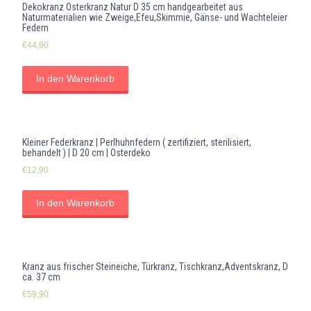
Dekokranz Osterkranz Natur D 35 cm handgearbeitet aus
Naturmaterialien wie Zweige,Efeu,Skimmie, Gänse- und Wachteleier
Federn
€
44,90
In den Warenkorb
Kleiner Federkranz | Perlhuhnfedern ( zertifiziert, sterilisiert,
behandelt ) | D 20 cm | Osterdeko
€
12,90
In den Warenkorb
Kranz aus frischer Steineiche, Türkranz, Tischkranz,Adventskranz, D
ca. 37 cm
€
59,90